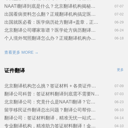
NAATI翻译到底是什么？北京翻译机构揭秘：办澳洲签证为什么必须用它！
07-07
出国看病资料怎么翻？正规翻译机构搞定医学处方诊断证明翻译！
07-02
出国就医必看：医学病历处方翻译+盖章，正规翻译机构一站搞定
06-29
北京翻译公司哪家靠谱？医学处方病历翻译注意事项！金笔佳文翻译
06-24
个人境外驾照翻译怎么办？正规翻译机构办理流程一次讲清
06-18
查看更多 MORE →
证件翻译
更多
北京翻译机构怎么挑？签证材料 + 各类证件翻译避坑指南，金笔佳文翻译
07-09
翻译公司科普：签证材料翻译到底需不需要NAATI认证？金笔佳文翻译
07-03
北京翻译公司：究竟什么是NAATI翻译？它与普通翻译有何不同？
06-23
留学移民证件翻译总出问题？翻译公司帮你梳理几个重点！金笔佳文翻译
06-10
翻译公司：签证材料翻译，精准无忧一站式服务！金笔佳文翻译
04-14
专业翻译机构，精准助力签证材料翻译！金笔佳文翻译
04-10