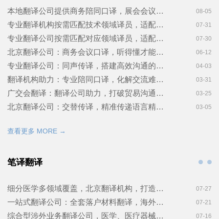
本地翻译公司提供商务陪同口译，展会会议现场同声传译！金笔佳文翻译
08-05
专业翻译机构按需匹配技术领域译员，适配工业展会口译相关需求！金笔佳文翻译
07-31
专业翻译公司按需匹配对应领域译员，适配商务展会多场景口译！金笔佳文翻译
07-30
北京翻译公司：商务会议口译，听得懂才能谈得成！金笔佳文翻译
06-12
专业翻译公司：同声传译，搭建高效沟通的跨国桥梁金笔佳文翻译
04-03
翻译机构助力：专业陪同口译，化解交流难题！金笔佳文翻译
03-31
广交会翻译：翻译公司助力，打破贸易沟通障碍！金笔佳文翻译
03-25
北京翻译公司：交替传译，精准传递语言精髓！金笔佳文翻译
03-05
查看更多 MORE →
笔译翻译
细分医学多领域覆盖，北京翻译机构，打造专业化医疗翻译服务
07-27
一站式翻译公司：全套落户材料翻译，海外出生证明翻译！金笔佳文翻译
07-21
综合型涉外业务翻译公司，医学、医疗器械翻译企业出海双配套！金笔佳文翻译
07-16