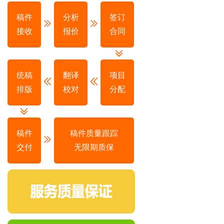
稿件
分析
签订
接收
报价
合同
统稿
翻译
项目
排版
校对
分配
稿件
稿件质量跟踪
交付
无限期质保