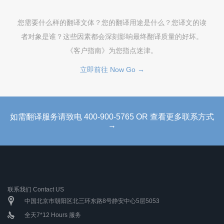
您需要什么样的翻译文体？您的翻译用途是什么？您译文的读
者对象是谁？这些因素都会深刻影响最终翻译质量的好坏。
《客户指南》为您指点迷津。
立即前往 Now Go →
如需翻译服务请致电 400-900-5765 OR 查看更多联系方式
→
联系我们 Contact US
中国北京市朝阳区北三环东路8号静安中心5层5053
全天7*12 Hours 服务