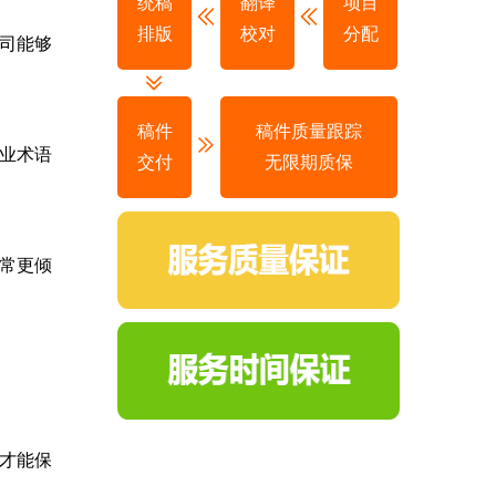
统稿
翻译
项目
排版
校对
分配
司能够
稿件
稿件质量跟踪
业术语
交付
无限期质保
常更倾
才能保