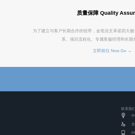
质量保障 Quality Assur
为了建立与客户长期合作的纽带，金笔佳文承诺四大服务保障
系、项目流程化、专属客服经理和长期
立即前往 Now Go →
联系我们 C
中
全
i