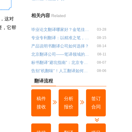
相关内容
Related
，这对
要，它帮
毕业论文翻译哪家好？金笔佳文翻译公司推荐与优势分析
03-28
专业专利翻译：以精准之笔，绘就知识产权保护蓝图
08-15
产品说明书翻译公司如何选择？
08-14
北京翻译公司——笔译领域的深耕者，让每一份文件都经得起专业推敲
08-11
标书翻译“避坑指南”：北京专业翻译公司教你避开三大雷区！
08-07
告别“机翻味”！人工翻译如何让文本更贴近目标受众？
08-06
翻译流程
稿件
分析
签订
接收
报价
合同