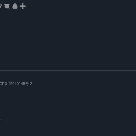
CP备15040145号-2
76