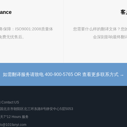
ance
客户
：ISO9001:2008质量体
您需要什么样的翻译文体？您
免费无忧售后。
会深刻影响最终翻
如需翻译服务请致电 400-900-5765 OR 查看更多联系方式 →
ontact US
国北京市朝阳区北三环东路8号静安中心5层5053
天7*12 Hours 服务
nfo@101fanyi.com