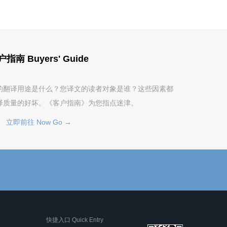
指南 Buyers' Guide
的翻译用途是什么？您译文的读者对象是谁？这些因素都
译质量的好坏。《客户指南》为您指点迷津。
立即前往 Now Go →
快捷入口 Quick Entry