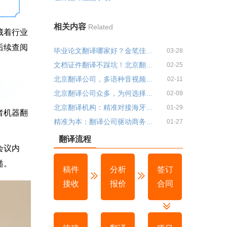
相关内容
Related
藏着行业
后续查阅
毕业论文翻译哪家好？金笔佳文翻译公司推荐与优势分析
03-28
文档证件翻译不踩坑！北京翻译公司教你避雷指南！金笔佳文翻译
02-25
北京翻译公司，多语种音视频翻译，满足多元需求！金笔佳文翻译
02-11
北京翻译公司众多，为何选择具备NAATI翻译资质的？金笔佳文翻译
02-09
北京翻译机构：精准对接海牙认证翻译需求，助力国际事务畅通无阻
01-29
者机器翻
精准为本：翻译公司驱动商务合同翻译高效前行！金笔佳文翻译
01-27
翻译流程
会议内
递。
稿件
分析
签订
接收
报价
合同