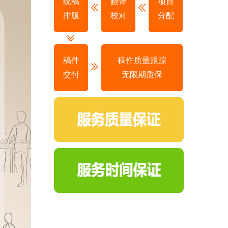
统稿
翻译
项目
排版
校对
分配
稿件
稿件质量跟踪
交付
无限期质保