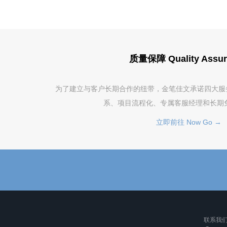
质量保障 Quality Assur
为了建立与客户长期合作的纽带，金笔佳文承诺四大服务保障
系、项目流程化、专属客服经理和长期
立即前往 Now Go →
联系我们 C